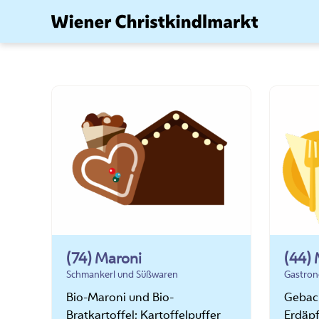
Zum
Inhalt
springen
(74) Maroni
(44)
Schmankerl und Süßwaren
Gastron
Bio-Maroni und Bio-
Gebac
Bratkartoffel; Kartoffelpuffer
Erdäpf