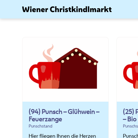
Zum
Inhalt
springen
(94) Punsch – Glühwein –
(25)
Feuerzange
– Bio
Punschstand
Punschs
Hier fliegen Ihnen die Herzen
Punsc