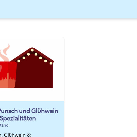
 Punsch und Glühwein
 Spezialitäten
tand
h, Glühwein &