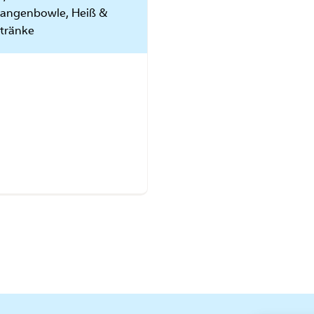
zangenbowle, Heiß &
tränke