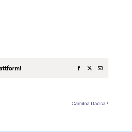
lattform!
Facebook
X
E-
Mail
Carmina Dacica